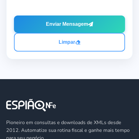
Enviar Mensagem
Limpar
Pioneiro em consultas e downloads de XMLs desde
2012. Automatize sua rotina fiscal e ganhe mais tempo
para seu negócio.