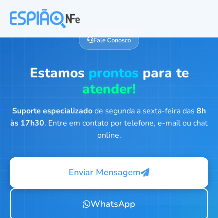
Fale Conosco
Estamos
prontos
para te
atender!
Suporte especializado
de segunda a sexta-feira das
8h
às 17h30
. Entre em contato por telefone, e-mail ou chat
online.
Enviar Mensagem
WhatsApp